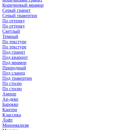
Коричневый мрамор
Серый гранит
Серый травертин
По оттенку
По оттенку
Светлый
Темный
По текстуре
По текстуре
Под гранит
Под кварцит
Под мрамор
Природный
Под сланец
Под травертин
По стилю
По стилю
Ампир
Ар-деко
Барокко
Кантри
Классика
Лофт
Минимализм