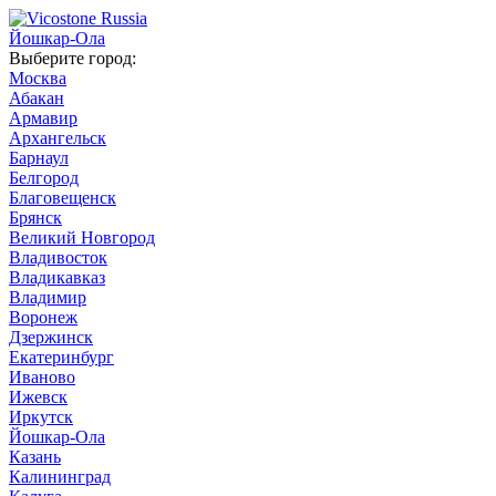
Йошкар-Ола
Выберите город:
Москва
Абакан
Армавир
Архангельск
Барнаул
Белгород
Благовещенск
Брянск
Великий Новгород
Владивосток
Владикавказ
Владимир
Воронеж
Дзержинск
Екатеринбург
Иваново
Ижевск
Иркутск
Йошкар-Ола
Казань
Калининград