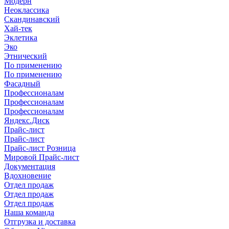
Модерн
Неоклассика
Скандинавский
Хай-тек
Эклетика
Эко
Этнический
По применению
По применению
Фасадный
Профессионалам
Профессионалам
Профессионалам
Яндекс.Диск
Прайс-лист
Прайс-лист
Прайс-лист Розница
Мировой Прайс-лист
Документация
Вдохновение
Отдел продаж
Отдел продаж
Отдел продаж
Наша команда
Отгрузка и доставка