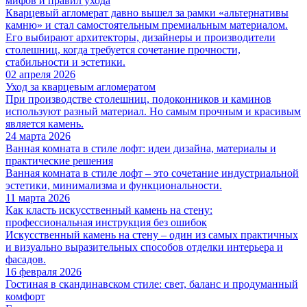
мифов и правил ухода
Кварцевый агломерат давно вышел за рамки «альтернативы
камню» и стал самостоятельным премиальным материалом.
Его выбирают архитекторы, дизайнеры и производители
столешниц, когда требуется сочетание прочности,
стабильности и эстетики.
02 апреля 2026
Уход за кварцевым агломератом
При производстве столешниц, подоконников и каминов
используют разный материал. Но самым прочным и красивым
является камень.
24 марта 2026
Ванная комната в стиле лофт: идеи дизайна, материалы и
практические решения
Ванная комната в стиле лофт – это сочетание индустриальной
эстетики, минимализма и функциональности.
11 марта 2026
Как класть искусственный камень на стену:
профессиональная инструкция без ошибок
Искусственный камень на стену – один из самых практичных
и визуально выразительных способов отделки интерьера и
фасадов.
16 февраля 2026
Гостиная в скандинавском стиле: свет, баланс и продуманный
комфорт