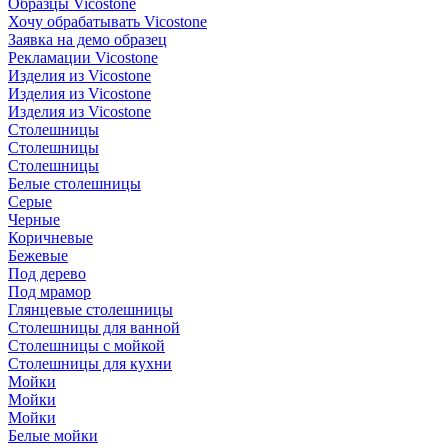
Образцы Vicostone
Хочу обрабатывать Vicostone
Заявка на демо образец
Рекламации Vicostone
Изделия из Vicostone
Изделия из Vicostone
Изделия из Vicostone
Столешницы
Столешницы
Столешницы
Белые столешницы
Серые
Черные
Коричневые
Бежевые
Под дерево
Под мрамор
Глянцевые столешницы
Столешницы для ванной
Столешницы с мойкой
Столешницы для кухни
Мойки
Мойки
Мойки
Белые мойки