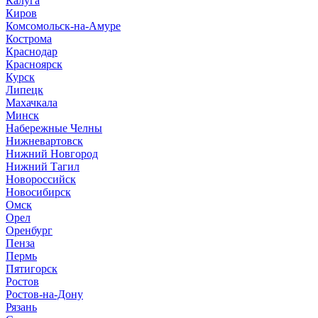
Калуга
Киров
Комсомольск-на-Амуре
Кострома
Краснодар
Красноярск
Курск
Липецк
Махачкала
Минск
Набережные Челны
Нижневартовск
Нижний Новгород
Нижний Тагил
Новороссийск
Новосибирск
Омск
Орел
Оренбург
Пенза
Пермь
Пятигорск
Ростов
Ростов-на-Дону
Рязань