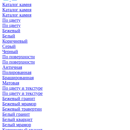
Каталог камня
Каталог камня
Каталог камня
По цвету
По цвету
Бежевый
Белый
Коричневый
Серый
Черный
По поверхности
По поверхности
Античная
Полированная
Брашированная
Матовая
По цвету и текстуре
По цвету и текстуре
Бежевый гранит
Бежевый мрамор
Бежевый травертин
Белый гранит
Белый кварцит
Белый мрамор
Коричневый гранит