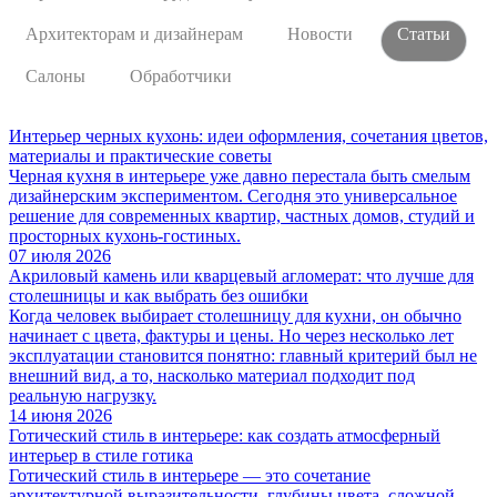
Архитекторам и дизайнерам
Новости
Статьи
Салоны
Обработчики
Интерьер черных кухонь: идеи оформления, сочетания цветов,
материалы и практические советы
Черная кухня в интерьере уже давно перестала быть смелым
дизайнерским экспериментом. Сегодня это универсальное
решение для современных квартир, частных домов, студий и
просторных кухонь-гостиных.
07 июля 2026
Акриловый камень или кварцевый агломерат: что лучше для
столешницы и как выбрать без ошибки
Когда человек выбирает столешницу для кухни, он обычно
начинает с цвета, фактуры и цены. Но через несколько лет
эксплуатации становится понятно: главный критерий был не
внешний вид, а то, насколько материал подходит под
реальную нагрузку.
14 июня 2026
Готический стиль в интерьере: как создать атмосферный
интерьер в стиле готика
Готический стиль в интерьере — это сочетание
архитектурной выразительности, глубины цвета, сложной