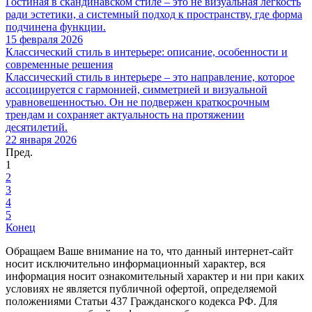
Гостиная в скандинавском стиле – это не визуальная легкость
ради эстетики, а системный подход к пространству, где форма
подчинена функции.
15 февраля 2026
Классический стиль в интерьере: описание, особенности и
современные решения
Классический стиль в интерьере – это направление, которое
ассоциируется с гармонией, симметрией и визуальной
уравновешенностью. Он не подвержен краткосрочным
трендам и сохраняет актуальность на протяжении
десятилетий.
22 января 2026
Пред.
1
2
3
4
5
Конец
Обращаем Ваше внимание на то, что данный интернет-сайт
носит исключительно информационный характер, вся
информация носит ознакомительный характер и ни при каких
условиях не является публичной офертой, определяемой
положениями Статьи 437 Гражданского кодекса РФ. Для