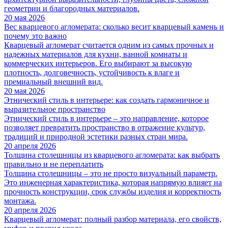
геометрии и благородных материалов.
20 мая 2026
Вес кварцевого агломерата: сколько весит кварцевый камень и
почему это важно
Кварцевый агломерат считается одним из самых прочных и
надежных материалов для кухни, ванной комнаты и
коммерческих интерьеров. Его выбирают за высокую
плотность, долговечность, устойчивость к влаге и
премиальный внешний вид.
20 мая 2026
Этнический стиль в интерьере: как создать гармоничное и
выразительное пространство
Этнический стиль в интерьере – это направление, которое
позволяет превратить пространство в отражение культур,
традиций и природной эстетики разных стран мира.
20 апреля 2026
Толщина столешницы из кварцевого агломерата: как выбрать
правильно и не переплатить
Толщина столешницы – это не просто визуальный параметр.
Это инженерная характеристика, которая напрямую влияет на
прочность конструкции, срок службы изделия и корректность
монтажа.
20 апреля 2026
Кварцевый агломерат: полный разбор материала, его свойств,