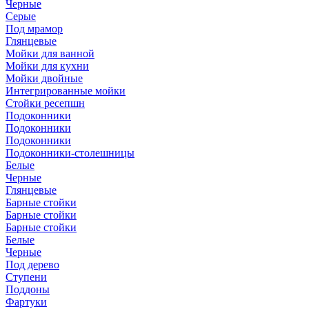
Черные
Серые
Под мрамор
Глянцевые
Мойки для ванной
Мойки для кухни
Мойки двойные
Интегрированные мойки
Стойки ресепшн
Подоконники
Подоконники
Подоконники
Подоконники-столешницы
Белые
Черные
Глянцевые
Барные стойки
Барные стойки
Барные стойки
Белые
Черные
Под дерево
Ступени
Поддоны
Фартуки