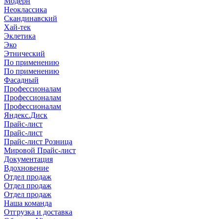
Модерн
Неоклассика
Скандинавский
Хай-тек
Эклетика
Эко
Этнический
По применению
По применению
Фасадный
Профессионалам
Профессионалам
Профессионалам
Яндекс.Диск
Прайс-лист
Прайс-лист
Прайс-лист Розница
Мировой Прайс-лист
Документация
Вдохновение
Отдел продаж
Отдел продаж
Отдел продаж
Наша команда
Отгрузка и доставка