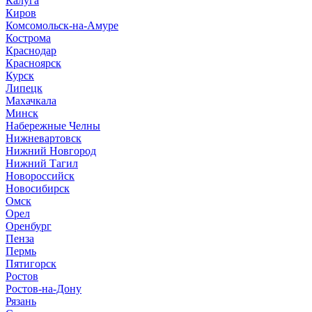
Калуга
Киров
Комсомольск-на-Амуре
Кострома
Краснодар
Красноярск
Курск
Липецк
Махачкала
Минск
Набережные Челны
Нижневартовск
Нижний Новгород
Нижний Тагил
Новороссийск
Новосибирск
Омск
Орел
Оренбург
Пенза
Пермь
Пятигорск
Ростов
Ростов-на-Дону
Рязань