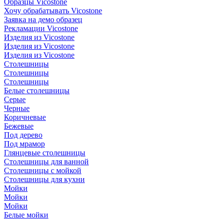
Образцы Vicostone
Хочу обрабатывать Vicostone
Заявка на демо образец
Рекламации Vicostone
Изделия из Vicostone
Изделия из Vicostone
Изделия из Vicostone
Столешницы
Столешницы
Столешницы
Белые столешницы
Серые
Черные
Коричневые
Бежевые
Под дерево
Под мрамор
Глянцевые столешницы
Столешницы для ванной
Столешницы с мойкой
Столешницы для кухни
Мойки
Мойки
Мойки
Белые мойки