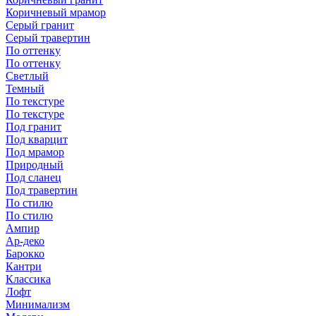
Коричневый мрамор
Серый гранит
Серый травертин
По оттенку
По оттенку
Светлый
Темный
По текстуре
По текстуре
Под гранит
Под кварцит
Под мрамор
Природный
Под сланец
Под травертин
По стилю
По стилю
Ампир
Ар-деко
Барокко
Кантри
Классика
Лофт
Минимализм