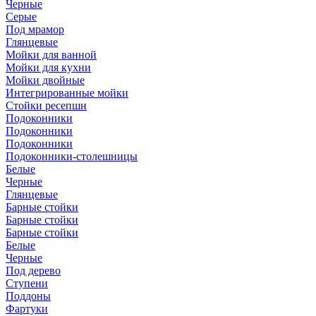
Черные
Серые
Под мрамор
Глянцевые
Мойки для ванной
Мойки для кухни
Мойки двойные
Интегрированные мойки
Стойки ресепшн
Подоконники
Подоконники
Подоконники
Подоконники-столешницы
Белые
Черные
Глянцевые
Барные стойки
Барные стойки
Барные стойки
Белые
Черные
Под дерево
Ступени
Поддоны
Фартуки