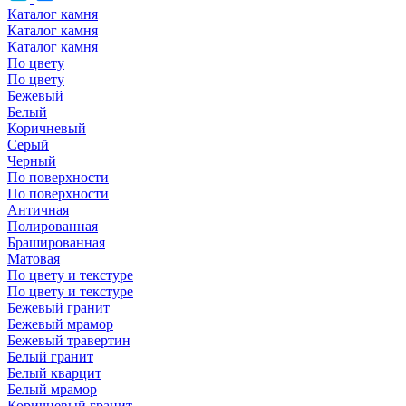
Каталог камня
Каталог камня
Каталог камня
По цвету
По цвету
Бежевый
Белый
Коричневый
Серый
Черный
По поверхности
По поверхности
Античная
Полированная
Брашированная
Матовая
По цвету и текстуре
По цвету и текстуре
Бежевый гранит
Бежевый мрамор
Бежевый травертин
Белый гранит
Белый кварцит
Белый мрамор
Коричневый гранит