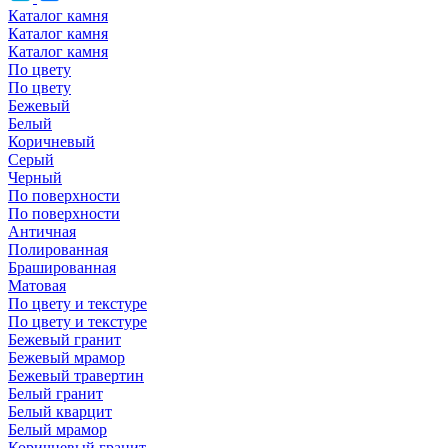
Каталог камня
Каталог камня
Каталог камня
По цвету
По цвету
Бежевый
Белый
Коричневый
Серый
Черный
По поверхности
По поверхности
Античная
Полированная
Брашированная
Матовая
По цвету и текстуре
По цвету и текстуре
Бежевый гранит
Бежевый мрамор
Бежевый травертин
Белый гранит
Белый кварцит
Белый мрамор
Коричневый гранит