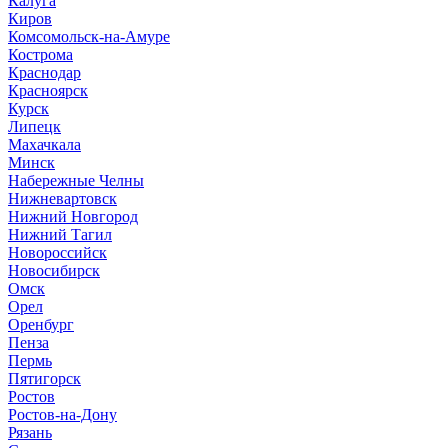
Калуга
Киров
Комсомольск-на-Амуре
Кострома
Краснодар
Красноярск
Курск
Липецк
Махачкала
Минск
Набережные Челны
Нижневартовск
Нижний Новгород
Нижний Тагил
Новороссийск
Новосибирск
Омск
Орел
Оренбург
Пенза
Пермь
Пятигорск
Ростов
Ростов-на-Дону
Рязань