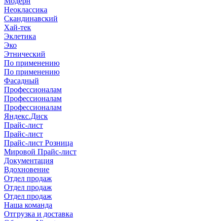
Модерн
Неоклассика
Скандинавский
Хай-тек
Эклетика
Эко
Этнический
По применению
По применению
Фасадный
Профессионалам
Профессионалам
Профессионалам
Яндекс.Диск
Прайс-лист
Прайс-лист
Прайс-лист Розница
Мировой Прайс-лист
Документация
Вдохновение
Отдел продаж
Отдел продаж
Отдел продаж
Наша команда
Отгрузка и доставка