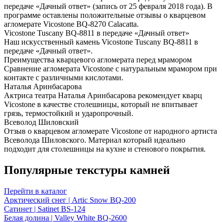
передаче «Дачный ответ» (запись от 25 февраля 2018 года). В
программе оставлены положительные отзывы о кварцевом
агломерате Vicostone BQ-8270 Calacatta.
Vicostone Tuscany BQ-8811 в передаче «Дачный ответ»
Наш искусственный камень Vicostone Tuscany BQ-8811 в
передаче «Дачный ответ».
Преимущества кварцевого агломерата перед мрамором
Сравнение агломерата Vicostone с натуральным мрамором при
контакте с различными кислотами.
Наталья Аринбасарова
Актриса театра Наталья Аринбасарова рекомендует кварц
Vicostone в качестве столешницы, который не впитывает
грязь, термостойкий и ударопрочный.
Всеволод Шиловский
Отзыв о кварцевом агломерате Vicostone от народного артиста
Всеволода Шиловского. Материал который идеально
подходит для столешницы на кухне и стенового покрытия.
Популярные текстуры камней
Перейти в каталог
Арктический снег | Artic Snow BQ-200
Сатинет | Satinet BS-124
Белая долина | Valley White BQ-2600