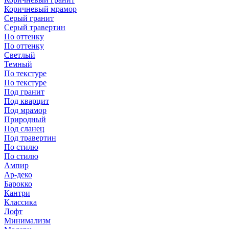
Коричневый мрамор
Серый гранит
Серый травертин
По оттенку
По оттенку
Светлый
Темный
По текстуре
По текстуре
Под гранит
Под кварцит
Под мрамор
Природный
Под сланец
Под травертин
По стилю
По стилю
Ампир
Ар-деко
Барокко
Кантри
Классика
Лофт
Минимализм