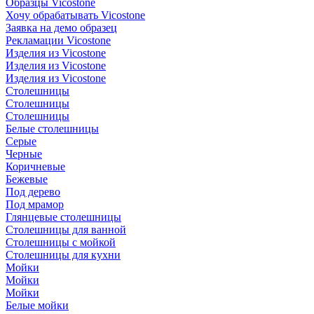
Образцы Vicostone
Хочу обрабатывать Vicostone
Заявка на демо образец
Рекламации Vicostone
Изделия из Vicostone
Изделия из Vicostone
Изделия из Vicostone
Столешницы
Столешницы
Столешницы
Белые столешницы
Серые
Черные
Коричневые
Бежевые
Под дерево
Под мрамор
Глянцевые столешницы
Столешницы для ванной
Столешницы с мойкой
Столешницы для кухни
Мойки
Мойки
Мойки
Белые мойки