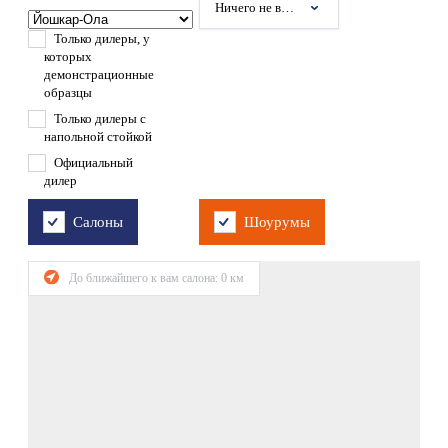
Ничего не выбрано
Только дилеры, у
которых
демонстрационные
образцы
Только дилеры с
напольной стойкой
Официальный
дилер
Салоны
Шоурумы
До ближайшего к вам салона:
0
км