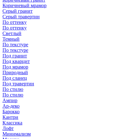
Коричневый мрамор
Серый гранит
Серый травертин
По оттенку
По оттенку
Светлый
Темный
По текстуре
По текстуре
Под гранит
Под кварцит
Под мрамор
Природный
Под сланец
Под травертин
По стилю
По стилю
Ампир
Ар-деко
Барокко
Кантри
Классика
Лофт
Минимализм