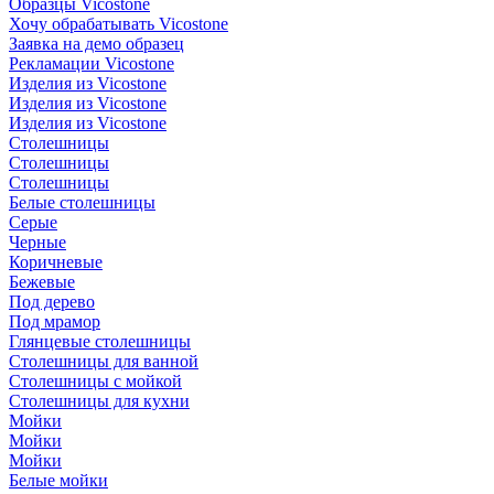
Образцы Vicostone
Хочу обрабатывать Vicostone
Заявка на демо образец
Рекламации Vicostone
Изделия из Vicostone
Изделия из Vicostone
Изделия из Vicostone
Столешницы
Столешницы
Столешницы
Белые столешницы
Серые
Черные
Коричневые
Бежевые
Под дерево
Под мрамор
Глянцевые столешницы
Столешницы для ванной
Столешницы с мойкой
Столешницы для кухни
Мойки
Мойки
Мойки
Белые мойки