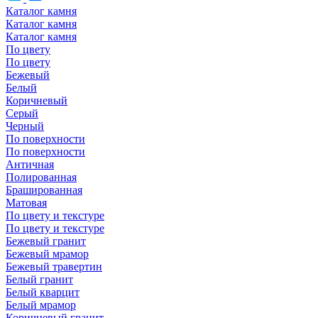
Каталог камня
Каталог камня
Каталог камня
По цвету
По цвету
Бежевый
Белый
Коричневый
Серый
Черный
По поверхности
По поверхности
Античная
Полированная
Брашированная
Матовая
По цвету и текстуре
По цвету и текстуре
Бежевый гранит
Бежевый мрамор
Бежевый травертин
Белый гранит
Белый кварцит
Белый мрамор
Коричневый гранит