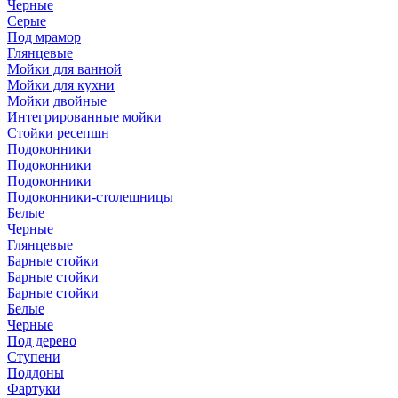
Черные
Серые
Под мрамор
Глянцевые
Мойки для ванной
Мойки для кухни
Мойки двойные
Интегрированные мойки
Стойки ресепшн
Подоконники
Подоконники
Подоконники
Подоконники-столешницы
Белые
Черные
Глянцевые
Барные стойки
Барные стойки
Барные стойки
Белые
Черные
Под дерево
Ступени
Поддоны
Фартуки