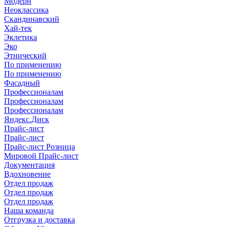
Модерн
Неоклассика
Скандинавский
Хай-тек
Эклетика
Эко
Этнический
По применению
По применению
Фасадный
Профессионалам
Профессионалам
Профессионалам
Яндекс.Диск
Прайс-лист
Прайс-лист
Прайс-лист Розница
Мировой Прайс-лист
Документация
Вдохновение
Отдел продаж
Отдел продаж
Отдел продаж
Наша команда
Отгрузка и доставка