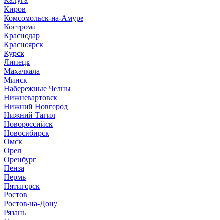
Калуга
Киров
Комсомольск-на-Амуре
Кострома
Краснодар
Красноярск
Курск
Липецк
Махачкала
Минск
Набережные Челны
Нижневартовск
Нижний Новгород
Нижний Тагил
Новороссийск
Новосибирск
Омск
Орел
Оренбург
Пенза
Пермь
Пятигорск
Ростов
Ростов-на-Дону
Рязань