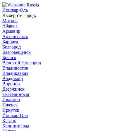
Йошкар-Ола
Выберите город:
Москва
Абакан
Армавир
Архангельск
Барнаул
Белгород
Благовещенск
Брянск
Великий Новгород
Владивосток
Владикавказ
Владимир
Воронеж
Дзержинск
Екатеринбург
Иваново
Ижевск
Иркутск
Йошкар-Ола
Казань
Калининград