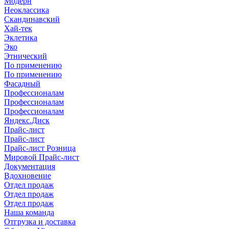
Модерн
Неоклассика
Скандинавский
Хай-тек
Эклетика
Эко
Этнический
По применению
По применению
Фасадный
Профессионалам
Профессионалам
Профессионалам
Яндекс.Диск
Прайс-лист
Прайс-лист
Прайс-лист Розница
Мировой Прайс-лист
Документация
Вдохновение
Отдел продаж
Отдел продаж
Отдел продаж
Наша команда
Отгрузка и доставка