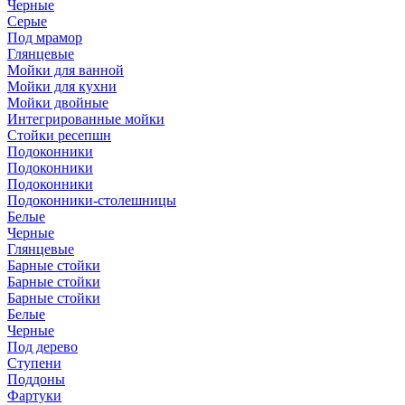
Черные
Серые
Под мрамор
Глянцевые
Мойки для ванной
Мойки для кухни
Мойки двойные
Интегрированные мойки
Стойки ресепшн
Подоконники
Подоконники
Подоконники
Подоконники-столешницы
Белые
Черные
Глянцевые
Барные стойки
Барные стойки
Барные стойки
Белые
Черные
Под дерево
Ступени
Поддоны
Фартуки