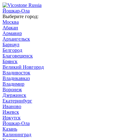
Йошкар-Ола
Выберите город:
Москва
Абакан
Армавир
Архангельск
Барнаул
Белгород
Благовещенск
Брянск
Великий Новгород
Владивосток
Владикавказ
Владимир
Воронеж
Дзержинск
Екатеринбург
Иваново
Ижевск
Иркутск
Йошкар-Ола
Казань
Калининград