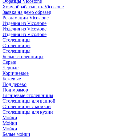
Образцы Vicostone
Хочу обрабатывать Vicostone
Заявка на демо образец
Рекламации Vicostone
Изделия из Vicostone
Изделия из Vicostone
Изделия из Vicostone
Столешницы
Столешницы
Столешницы
Белые столешницы
Серые
Черные
Коричневые
Бежевые
Под дерево
Под мрамор
Глянцевые столешницы
Столешницы для ванной
Столешницы с мойкой
Столешницы для кухни
Мойки
Мойки
Мойки
Белые мойки