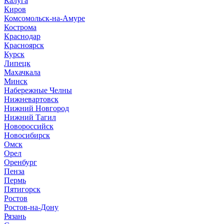
Калуга
Киров
Комсомольск-на-Амуре
Кострома
Краснодар
Красноярск
Курск
Липецк
Махачкала
Минск
Набережные Челны
Нижневартовск
Нижний Новгород
Нижний Тагил
Новороссийск
Новосибирск
Омск
Орел
Оренбург
Пенза
Пермь
Пятигорск
Ростов
Ростов-на-Дону
Рязань