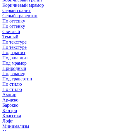
Коричневый мрамор
Серый гранит
Серый травертин
По оттенку
По оттенку
Светлый
Темный
По текстуре
По текстуре
Под гранит
Под кварцит
Под мрамор
Природный
Под сланец
Под травертин
По стилю
По стилю
Ампир
Ар-деко
Барокко
Кантри
Классика
Лофт
Минимализм