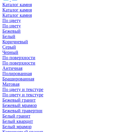
Каталог камня
Каталог камня
Каталог камня
По цвету
По цвету
Бежевый
Белый
Коричневый
Серый
Черный
По поверхности
По поверхности
Античная
Полированная
Брашированная
Матовая
По цвету и текстуре
По цвету и текстуре
Бежевый гранит
Бежевый мрамор
Бежевый травертин
Белый гранит
Белый кварцит
Белый мрамор
Коричневый гранит