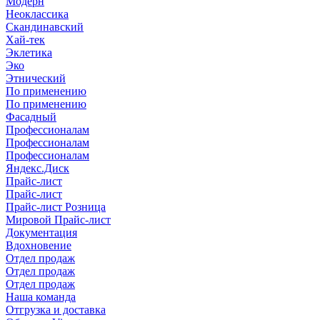
Модерн
Неоклассика
Скандинавский
Хай-тек
Эклетика
Эко
Этнический
По применению
По применению
Фасадный
Профессионалам
Профессионалам
Профессионалам
Яндекс.Диск
Прайс-лист
Прайс-лист
Прайс-лист Розница
Мировой Прайс-лист
Документация
Вдохновение
Отдел продаж
Отдел продаж
Отдел продаж
Наша команда
Отгрузка и доставка