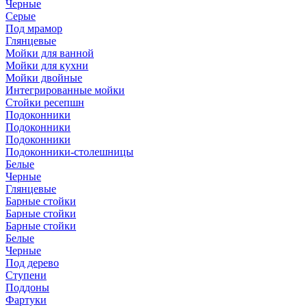
Черные
Серые
Под мрамор
Глянцевые
Мойки для ванной
Мойки для кухни
Мойки двойные
Интегрированные мойки
Стойки ресепшн
Подоконники
Подоконники
Подоконники
Подоконники-столешницы
Белые
Черные
Глянцевые
Барные стойки
Барные стойки
Барные стойки
Белые
Черные
Под дерево
Ступени
Поддоны
Фартуки