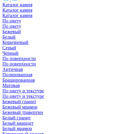
Каталог камня
Каталог камня
Каталог камня
По цвету
По цвету
Бежевый
Белый
Коричневый
Серый
Черный
По поверхности
По поверхности
Античная
Полированная
Брашированная
Матовая
По цвету и текстуре
По цвету и текстуре
Бежевый гранит
Бежевый мрамор
Бежевый травертин
Белый гранит
Белый кварцит
Белый мрамор
Коричневый гранит