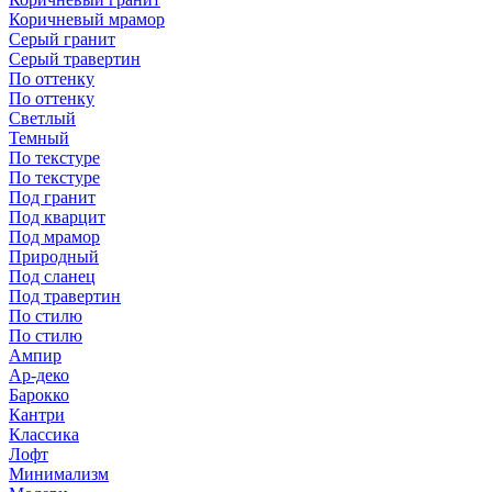
Коричневый мрамор
Серый гранит
Серый травертин
По оттенку
По оттенку
Светлый
Темный
По текстуре
По текстуре
Под гранит
Под кварцит
Под мрамор
Природный
Под сланец
Под травертин
По стилю
По стилю
Ампир
Ар-деко
Барокко
Кантри
Классика
Лофт
Минимализм