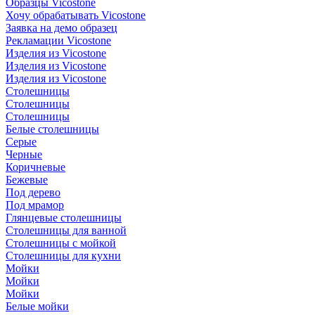
Образцы Vicostone
Хочу обрабатывать Vicostone
Заявка на демо образец
Рекламации Vicostone
Изделия из Vicostone
Изделия из Vicostone
Изделия из Vicostone
Столешницы
Столешницы
Столешницы
Белые столешницы
Серые
Черные
Коричневые
Бежевые
Под дерево
Под мрамор
Глянцевые столешницы
Столешницы для ванной
Столешницы с мойкой
Столешницы для кухни
Мойки
Мойки
Мойки
Белые мойки