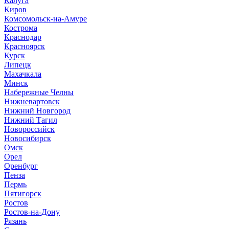
Калуга
Киров
Комсомольск-на-Амуре
Кострома
Краснодар
Красноярск
Курск
Липецк
Махачкала
Минск
Набережные Челны
Нижневартовск
Нижний Новгород
Нижний Тагил
Новороссийск
Новосибирск
Омск
Орел
Оренбург
Пенза
Пермь
Пятигорск
Ростов
Ростов-на-Дону
Рязань