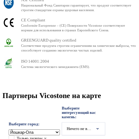
Национальный Фонд Санитарии гарантирует, что продукт соответствует
строгим стандартам охраны здоровья населения.
CE Compliant
Conformite Europeenne – (CE) Поверхности Vicostone соответствуют
нормам для использования в странах Европейского Союза.
GREENGUARD quality certified
Соответствие продукта строгим ограничениям на химические выбросы, что
способствует созданию экологически чистых изделий.
ISO 14001:2004
Система экологического менеджмента (EMS).
Партнеры Vicostone на карте
Выберите
интересующий вас
камень:
Выберите город:
Ничего не выбрано
Только дилеры, у