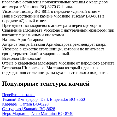
программе оставлены положительные отзывы о кварцевом
агломерате Vicostone BQ-8270 Calacatta.
Vicostone Tuscany BQ-8811 в передаче «Дачный ответ»
Наш искусственный камень Vicostone Tuscany BQ-8811 в
передаче «Дачный ответ».
Преимущества кварцевого агломерата перед мрамором
Сравнение агломерата Vicostone с натуральным мрамором при
контакте с различными кислотами.
Наталья Аринбасарова
Актриса театра Наталья Аринбасарова рекомендует кварц
Vicostone в качестве столешницы, который не впитывает
грязь, термостойкий и ударопрочный.
Всеволод Шиловский
Отзыв о кварцевом агломерате Vicostone от народного артиста
Всеволода Шиловского. Материал который идеально
подходит для столешницы на кухне и стенового покрытия.
Популярные текстуры камней
Перейти в каталог
Темный Имперадор | Dark Emperador BQ-8560
Каррара | Carrara BQ-8220
Статуарио | Statuario BQ-8628
Неро Маркина | Nero Marquina BQ-8740