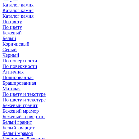
Каталог камня
Каталог камня
Каталог камня
По цвету
По цвету
Бежевый
Белый
Коричневый
Серый
Черный
По поверхности
По поверхности
Античная
Полированная
Брашированная
Матовая
По цвету и текстуре
По цвету и текстуре
Бежевый гранит
Бежевый мрамор
Бежевый травертин
Белый гранит
Белый кварцит
Белый мрамор
Коричневый гранит