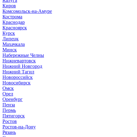
Калуга
Киров
Комсомольск-на-Амуре
Кострома
Краснодар
Красноярск
Курск
Липецк
Махачкала
Минск
Набережные Челны
Нижневартовск
Нижний Новгород
Нижний Тагил
Новороссийск
Новосибирск
Омск
Орел
Оренбург
Пенза
Пермь
Пятигорск
Ростов
Ростов-на-Дону
Рязань