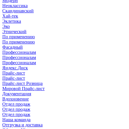
Модерн
Неоклассика
Скандинавский
Хай-тек
Эклетика
Эко
Этнический
По применению
По применению
Фасадный
Профессионалам
Профессионалам
Профессионалам
Яндекс.Диск
Прайс-лист
Прайс-лист
Прайс-лист Розница
Мировой Прайс-лист
Документация
Вдохновение
Отдел продаж
Отдел продаж
Отдел продаж
Наша команда
Отгрузка и доставка