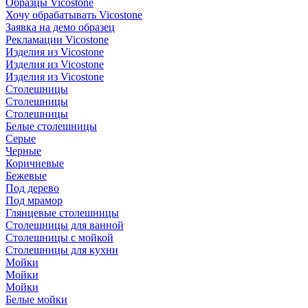
Образцы Vicostone
Хочу обрабатывать Vicostone
Заявка на демо образец
Рекламации Vicostone
Изделия из Vicostone
Изделия из Vicostone
Изделия из Vicostone
Столешницы
Столешницы
Столешницы
Белые столешницы
Серые
Черные
Коричневые
Бежевые
Под дерево
Под мрамор
Глянцевые столешницы
Столешницы для ванной
Столешницы с мойкой
Столешницы для кухни
Мойки
Мойки
Мойки
Белые мойки