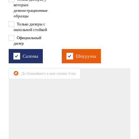
которых
демонстрационные
образцы
Только дилеры с
напольной стойкой
Официальный
дилер
Салоны
Шоурумы
До ближайшего к вам салона:
0
км