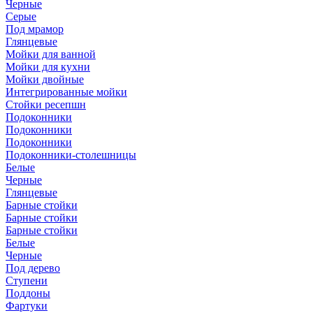
Черные
Серые
Под мрамор
Глянцевые
Мойки для ванной
Мойки для кухни
Мойки двойные
Интегрированные мойки
Стойки ресепшн
Подоконники
Подоконники
Подоконники
Подоконники-столешницы
Белые
Черные
Глянцевые
Барные стойки
Барные стойки
Барные стойки
Белые
Черные
Под дерево
Ступени
Поддоны
Фартуки