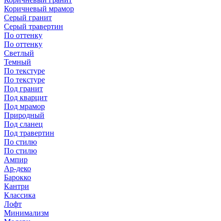
Коричневый мрамор
Серый гранит
Серый травертин
По оттенку
По оттенку
Светлый
Темный
По текстуре
По текстуре
Под гранит
Под кварцит
Под мрамор
Природный
Под сланец
Под травертин
По стилю
По стилю
Ампир
Ар-деко
Барокко
Кантри
Классика
Лофт
Минимализм