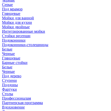
Черные
Серые
Под мрамор
Глянцевые
Мойки для ванной
Мойки для кухни
Мойки двойные
Интегрированные мойки
Стойки ресепшн
Подоконники
Подоконники-столешницы
Белые
Черные
Глянцевые
Барные стойки
Белые
Черные
Под дерево
Ступени
Поддоны
Фартуки
Столы
Профессионалам
Партнерская программа
Вдохновение