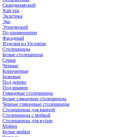
Скандинавский
Хай-тек
Эклетика
Эко
Этнический
По применению
Фасадный
Изделия из Vicostone
Столешницы
Белые столешницы
Серые
Черные
Коричневые
Бежевые
Под дерево
Под мрамор
Глянцевые столешницы
Белые глянцевые столешницы
Черные глянцевые столешницы
Столешницы для ванной
Столешницы с мойкой
Столешницы для кухни
Мойки
Белые мойки