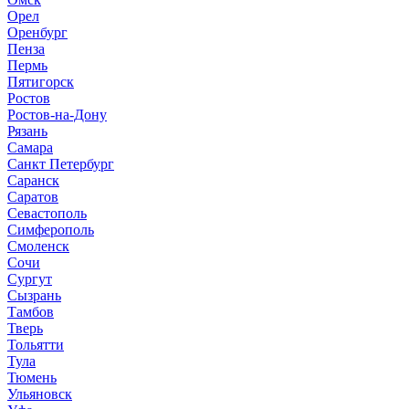
Орел
Оренбург
Пенза
Пермь
Пятигорск
Ростов
Ростов-на-Дону
Рязань
Самара
Санкт Петербург
Саранск
Саратов
Севастополь
Симферополь
Смоленск
Сочи
Сургут
Сызрань
Тамбов
Тверь
Тольятти
Тула
Тюмень
Ульяновск