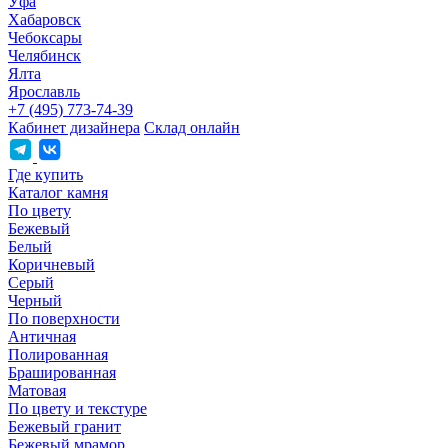
Уфа
Хабаровск
Чебоксары
Челябинск
Ялта
Ярославль
+7 (495) 773-74-39
Кабинет дизайнера
Склад онлайн
Где купить
Каталог камня
По цвету
Бежевый
Белый
Коричневый
Серый
Черный
По поверхности
Античная
Полированная
Брашированная
Матовая
По цвету и текстуре
Бежевый гранит
Бежевый мрамор