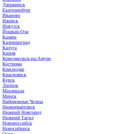
Дзержинск
Екатеринбург
Иваново
Ижевск
Иркутск
Йошкар-Ола
Казань
Калининград
Калуга
Киров
Комсомольск-на-Амуре
Кострома
Краснодар
Красноярск
Курск
Липецк
Махачкала
Минск
Набережные Челны
Нижневартовск
Нижний Новгород
Нижний Тагил
Новороссийск
Новосибирск
Омск