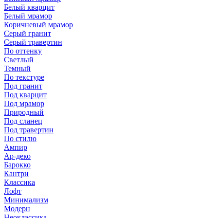
Белый кварцит
Белый мрамор
Коричневый мрамор
Серый гранит
Серый травертин
По оттенку
Светлый
Темный
По текстуре
Под гранит
Под кварцит
Под мрамор
Природный
Под сланец
Под травертин
По стилю
Ампир
Ар-деко
Барокко
Кантри
Классика
Лофт
Минимализм
Модерн
Неоклассика