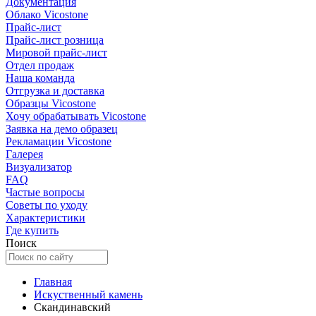
Документация
Облако Vicostone
Прайс-лист
Прайс-лист розница
Мировой прайс-лист
Отдел продаж
Наша команда
Отгрузка и доставка
Образцы Vicostone
Хочу обрабатывать Vicostone
Заявка на демо образец
Рекламации Vicostone
Галерея
Визуализатор
FAQ
Частые вопросы
Советы по уходу
Характеристики
Где купить
Поиск
Главная
Искуственный камень
Скандинавский