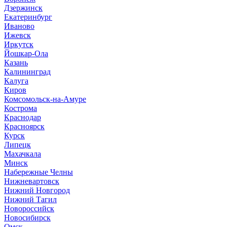
Дзержинск
Екатеринбург
Иваново
Ижевск
Иркутск
Йошкар-Ола
Казань
Калининград
Калуга
Киров
Комсомольск-на-Амуре
Кострома
Краснодар
Красноярск
Курск
Липецк
Махачкала
Минск
Набережные Челны
Нижневартовск
Нижний Новгород
Нижний Тагил
Новороссийск
Новосибирск
Омск