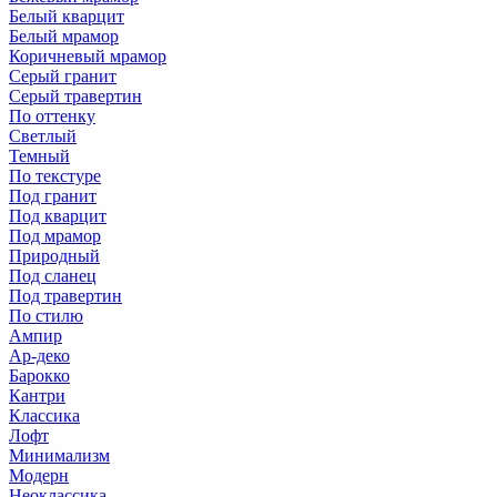
Белый кварцит
Белый мрамор
Коричневый мрамор
Серый гранит
Серый травертин
По оттенку
Светлый
Темный
По текстуре
Под гранит
Под кварцит
Под мрамор
Природный
Под сланец
Под травертин
По стилю
Ампир
Ар-деко
Барокко
Кантри
Классика
Лофт
Минимализм
Модерн
Неоклассика