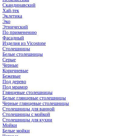
Скандинавский
Хай-тек
Эклетика
Эко
Этнический
По применению
Фасадный
Изделия из Vicostone
Столешницы
Белые столешницы
Серые
Черные
Коричневые
Бежевые
Под дерево
Под мрамор
Глянцевые столешницы
Белые глянцевые столешницы
Черные глянцевые столешницы
Столешницы для ванной
Столешницы с мойкой
Столешницы для кухни
Мойки
Белые мойки