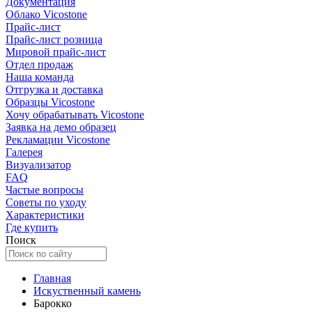
Документация
Облако Vicostone
Прайс-лист
Прайс-лист розница
Мировой прайс-лист
Отдел продаж
Наша команда
Отгрузка и доставка
Образцы Vicostone
Хочу обрабатывать Vicostone
Заявка на демо образец
Рекламации Vicostone
Галерея
Визуализатор
FAQ
Частые вопросы
Советы по уходу
Характеристики
Где купить
Поиск
Главная
Искуственный камень
Барокко