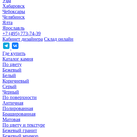
Уфа
Хабаровск
Чебоксары
Челябинск
Ялта
Ярославль
+7 (495) 773-74-39
Кабинет дизайнера
Склад онлайн
Где купить
Каталог камня
По цвету
Бежевый
Белый
Коричневый
Серый
Черный
По поверхности
Античная
Полированная
Брашированная
Матовая
По цвету и текстуре
Бежевый гранит
Бежевый мрамор