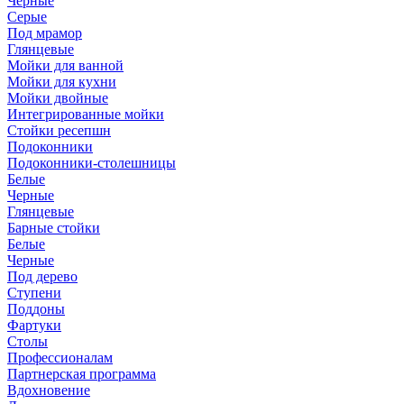
Черные
Серые
Под мрамор
Глянцевые
Мойки для ванной
Мойки для кухни
Мойки двойные
Интегрированные мойки
Стойки ресепшн
Подоконники
Подоконники-столешницы
Белые
Черные
Глянцевые
Барные стойки
Белые
Черные
Под дерево
Ступени
Поддоны
Фартуки
Столы
Профессионалам
Партнерская программа
Вдохновение