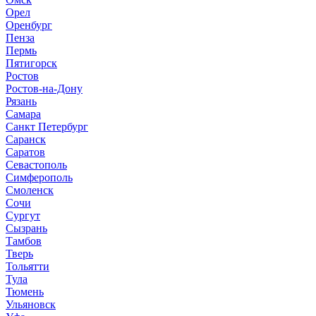
Орел
Оренбург
Пенза
Пермь
Пятигорск
Ростов
Ростов-на-Дону
Рязань
Самара
Санкт Петербург
Саранск
Саратов
Севастополь
Симферополь
Смоленск
Сочи
Сургут
Сызрань
Тамбов
Тверь
Тольятти
Тула
Тюмень
Ульяновск