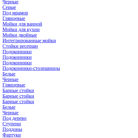
Черные
Серые
Под мрамор
Глянцевые
Мойки для ванной
Мойки для кухни
Мойки двойные
Интегрированные мойки
Стойки ресепшн
Подоконники
Подоконники
Подоконники
Подоконники-столешницы
Белые
Черные
Глянцевые
Барные стойки
Барные стойки
Барные стойки
Белые
Черные
Под дерево
Ступени
Поддоны
Фартуки