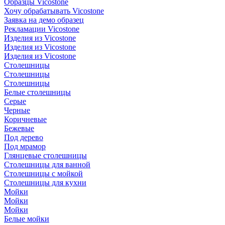
Образцы Vicostone
Хочу обрабатывать Vicostone
Заявка на демо образец
Рекламации Vicostone
Изделия из Vicostone
Изделия из Vicostone
Изделия из Vicostone
Столешницы
Столешницы
Столешницы
Белые столешницы
Серые
Черные
Коричневые
Бежевые
Под дерево
Под мрамор
Глянцевые столешницы
Столешницы для ванной
Столешницы с мойкой
Столешницы для кухни
Мойки
Мойки
Мойки
Белые мойки