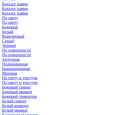
Каталог камня
Каталог камня
Каталог камня
По цвету
По цвету
Бежевый
Белый
Коричневый
Серый
Черный
По поверхности
По поверхности
Античная
Полированная
Брашированная
Матовая
По цвету и текстуре
По цвету и текстуре
Бежевый гранит
Бежевый мрамор
Бежевый травертин
Белый гранит
Белый кварцит
Белый мрамор
Коричневый гранит