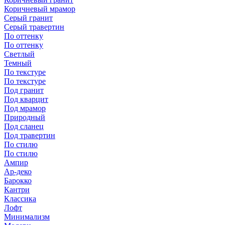
Коричневый мрамор
Серый гранит
Серый травертин
По оттенку
По оттенку
Светлый
Темный
По текстуре
По текстуре
Под гранит
Под кварцит
Под мрамор
Природный
Под сланец
Под травертин
По стилю
По стилю
Ампир
Ар-деко
Барокко
Кантри
Классика
Лофт
Минимализм