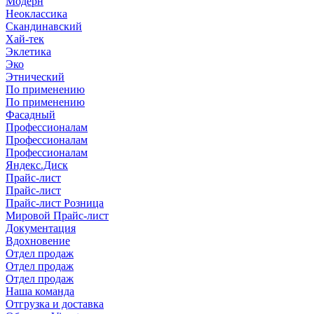
Модерн
Неоклассика
Скандинавский
Хай-тек
Эклетика
Эко
Этнический
По применению
По применению
Фасадный
Профессионалам
Профессионалам
Профессионалам
Яндекс.Диск
Прайс-лист
Прайс-лист
Прайс-лист Розница
Мировой Прайс-лист
Документация
Вдохновение
Отдел продаж
Отдел продаж
Отдел продаж
Наша команда
Отгрузка и доставка