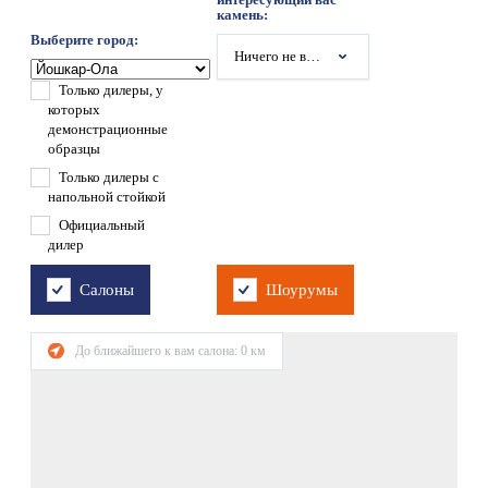
камень:
Выберите город:
Ничего не выбрано
Только дилеры, у
которых
демонстрационные
образцы
Только дилеры с
напольной стойкой
Официальный
дилер
Салоны
Шоурумы
До ближайшего к вам салона:
0
км