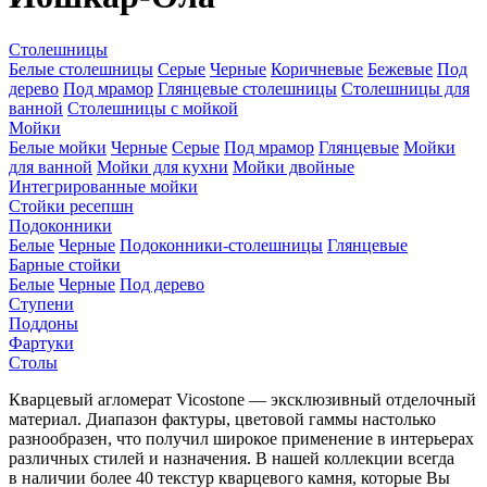
Столешницы
Белые столешницы
Серые
Черные
Коричневые
Бежевые
Под
дерево
Под мрамор
Глянцевые столешницы
Столешницы для
ванной
Столешницы с мойкой
Мойки
Белые мойки
Черные
Серые
Под мрамор
Глянцевые
Мойки
для ванной
Мойки для кухни
Мойки двойные
Интегрированные мойки
Стойки ресепшн
Подоконники
Белые
Черные
Подоконники-столешницы
Глянцевые
Барные стойки
Белые
Черные
Под дерево
Ступени
Поддоны
Фартуки
Столы
Кварцевый агломерат Vicostone — эксклюзивный отделочный
материал. Диапазон фактуры, цветовой гаммы настолько
разнообразен, что получил широкое применение в интерьерах
различных стилей и назначения. В нашей коллекции всегда
в наличии более 40 текстур кварцевого камня, которые Вы