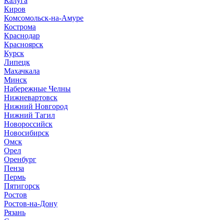
Калуга
Киров
Комсомольск-на-Амуре
Кострома
Краснодар
Красноярск
Курск
Липецк
Махачкала
Минск
Набережные Челны
Нижневартовск
Нижний Новгород
Нижний Тагил
Новороссийск
Новосибирск
Омск
Орел
Оренбург
Пенза
Пермь
Пятигорск
Ростов
Ростов-на-Дону
Рязань