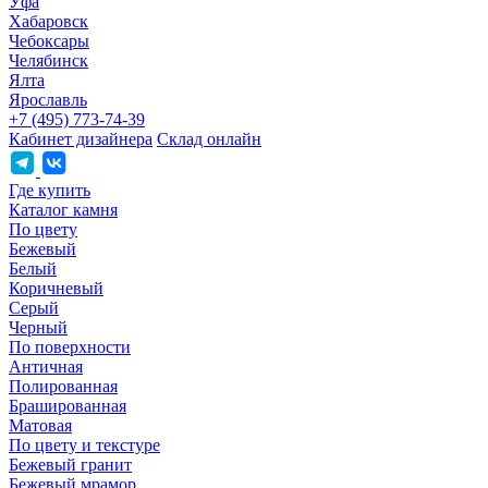
Уфа
Хабаровск
Чебоксары
Челябинск
Ялта
Ярославль
+7 (495) 773-74-39
Кабинет дизайнера
Склад онлайн
Где купить
Каталог камня
По цвету
Бежевый
Белый
Коричневый
Серый
Черный
По поверхности
Античная
Полированная
Брашированная
Матовая
По цвету и текстуре
Бежевый гранит
Бежевый мрамор