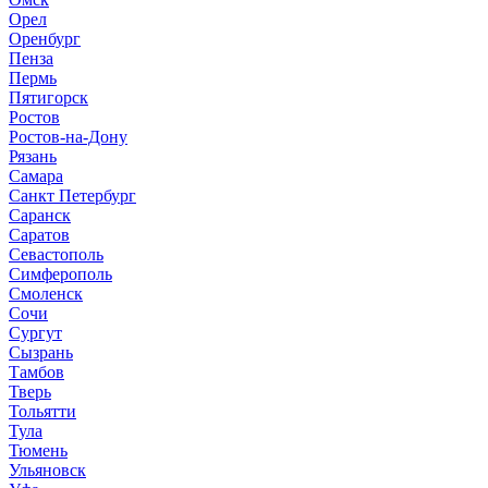
Орел
Оренбург
Пенза
Пермь
Пятигорск
Ростов
Ростов-на-Дону
Рязань
Самара
Санкт Петербург
Саранск
Саратов
Севастополь
Симферополь
Смоленск
Сочи
Сургут
Сызрань
Тамбов
Тверь
Тольятти
Тула
Тюмень
Ульяновск