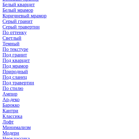
Белый кварцит
Белый мрамор
Коричневый мрамор
Серый гранит
Серый травертин
По оттенку
Светлый
Темный
По текстуре
Под гранит
Под кварцит
Под мрамор
Природный
Под сланец
Под травертин
По стилю
Ампир
Ар-деко
Барокко
Кантри
Классика
Лофт
Минимализм
Модерн
Неоклассика