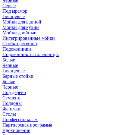
Черные
Серые
Под мрамор
Глянцевые
Мойки для ванной
Мойки для кухни
Мойки двойные
Интегрированные мойки
Стойки ресепшн
Подоконники
Подоконники-столешницы
Белые
Черные
Глянцевые
Барные стойки
Белые
Черные
Под дерево
Ступени
Поддоны
Фартуки
Столы
Профессионалам
Партнерская программа
Вдохновение