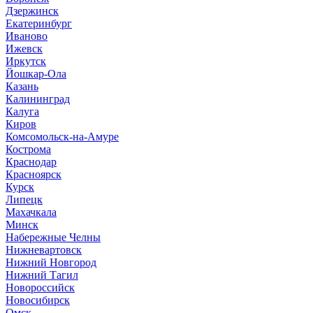
Дзержинск
Екатеринбург
Иваново
Ижевск
Иркутск
Йошкар-Ола
Казань
Калининград
Калуга
Киров
Комсомольск-на-Амуре
Кострома
Краснодар
Красноярск
Курск
Липецк
Махачкала
Минск
Набережные Челны
Нижневартовск
Нижний Новгород
Нижний Тагил
Новороссийск
Новосибирск
Омск