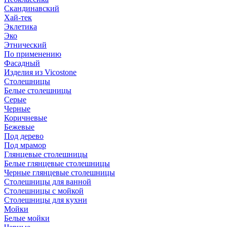
Скандинавский
Хай-тек
Эклетика
Эко
Этнический
По применению
Фасадный
Изделия из Vicostone
Столешницы
Белые столешницы
Серые
Черные
Коричневые
Бежевые
Под дерево
Под мрамор
Глянцевые столешницы
Белые глянцевые столешницы
Черные глянцевые столешницы
Столешницы для ванной
Столешницы с мойкой
Столешницы для кухни
Мойки
Белые мойки