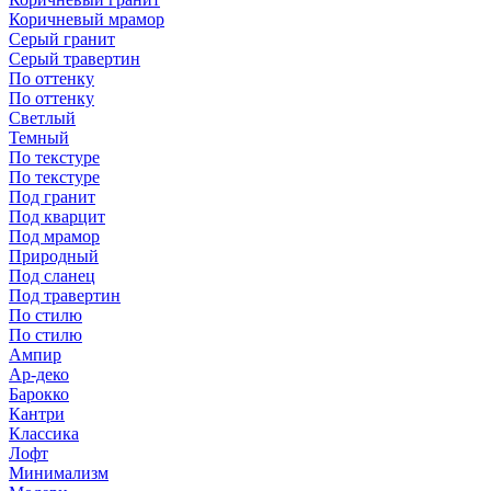
Коричневый мрамор
Серый гранит
Серый травертин
По оттенку
По оттенку
Светлый
Темный
По текстуре
По текстуре
Под гранит
Под кварцит
Под мрамор
Природный
Под сланец
Под травертин
По стилю
По стилю
Ампир
Ар-деко
Барокко
Кантри
Классика
Лофт
Минимализм