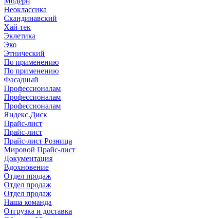
Модерн
Неоклассика
Скандинавский
Хай-тек
Эклетика
Эко
Этнический
По применению
По применению
Фасадный
Профессионалам
Профессионалам
Профессионалам
Яндекс.Диск
Прайс-лист
Прайс-лист
Прайс-лист Розница
Мировой Прайс-лист
Документация
Вдохновение
Отдел продаж
Отдел продаж
Отдел продаж
Наша команда
Отгрузка и доставка