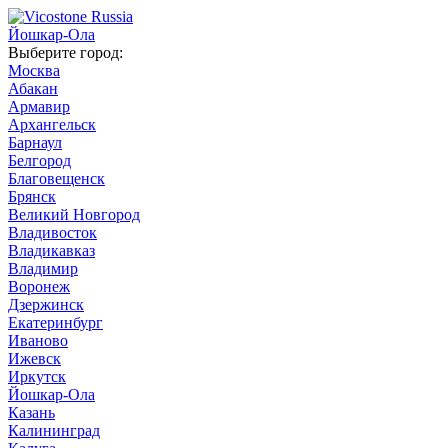
Йошкар-Ола
Выберите город:
Москва
Абакан
Армавир
Архангельск
Барнаул
Белгород
Благовещенск
Брянск
Великий Новгород
Владивосток
Владикавказ
Владимир
Воронеж
Дзержинск
Екатеринбург
Иваново
Ижевск
Иркутск
Йошкар-Ола
Казань
Калининград