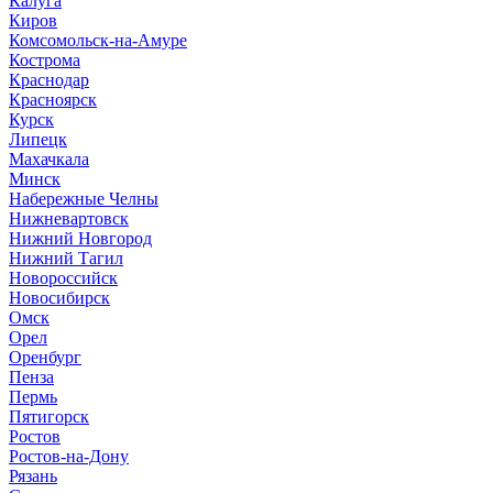
Калуга
Киров
Комсомольск-на-Амуре
Кострома
Краснодар
Красноярск
Курск
Липецк
Махачкала
Минск
Набережные Челны
Нижневартовск
Нижний Новгород
Нижний Тагил
Новороссийск
Новосибирск
Омск
Орел
Оренбург
Пенза
Пермь
Пятигорск
Ростов
Ростов-на-Дону
Рязань