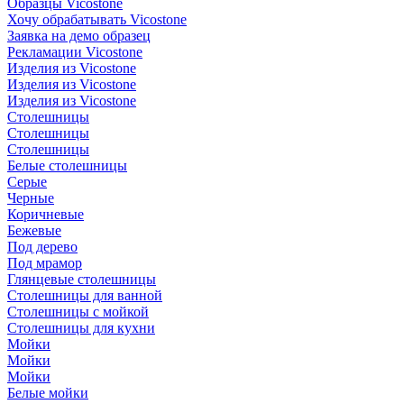
Образцы Vicostone
Хочу обрабатывать Vicostone
Заявка на демо образец
Рекламации Vicostone
Изделия из Vicostone
Изделия из Vicostone
Изделия из Vicostone
Столешницы
Столешницы
Столешницы
Белые столешницы
Серые
Черные
Коричневые
Бежевые
Под дерево
Под мрамор
Глянцевые столешницы
Столешницы для ванной
Столешницы с мойкой
Столешницы для кухни
Мойки
Мойки
Мойки
Белые мойки