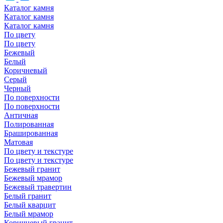
Каталог камня
Каталог камня
Каталог камня
По цвету
По цвету
Бежевый
Белый
Коричневый
Серый
Черный
По поверхности
По поверхности
Античная
Полированная
Брашированная
Матовая
По цвету и текстуре
По цвету и текстуре
Бежевый гранит
Бежевый мрамор
Бежевый травертин
Белый гранит
Белый кварцит
Белый мрамор
Коричневый гранит