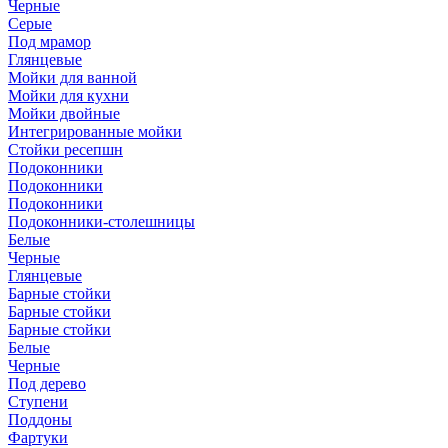
Черные
Серые
Под мрамор
Глянцевые
Мойки для ванной
Мойки для кухни
Мойки двойные
Интегрированные мойки
Стойки ресепшн
Подоконники
Подоконники
Подоконники
Подоконники-столешницы
Белые
Черные
Глянцевые
Барные стойки
Барные стойки
Барные стойки
Белые
Черные
Под дерево
Ступени
Поддоны
Фартуки