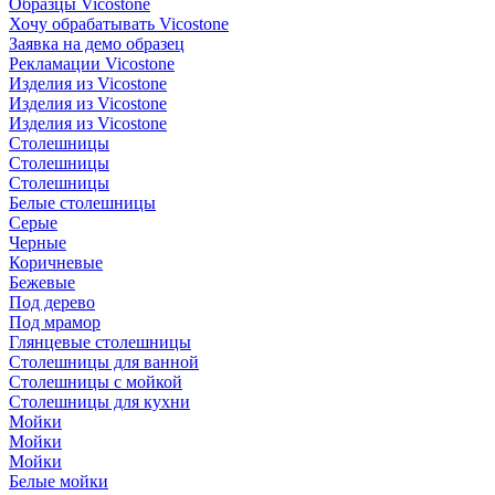
Образцы Vicostone
Хочу обрабатывать Vicostone
Заявка на демо образец
Рекламации Vicostone
Изделия из Vicostone
Изделия из Vicostone
Изделия из Vicostone
Столешницы
Столешницы
Столешницы
Белые столешницы
Серые
Черные
Коричневые
Бежевые
Под дерево
Под мрамор
Глянцевые столешницы
Столешницы для ванной
Столешницы с мойкой
Столешницы для кухни
Мойки
Мойки
Мойки
Белые мойки