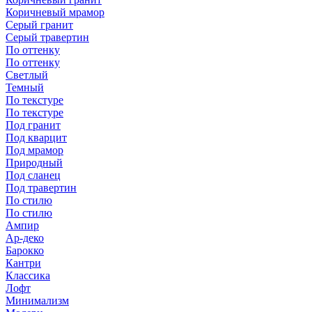
Коричневый мрамор
Серый гранит
Серый травертин
По оттенку
По оттенку
Светлый
Темный
По текстуре
По текстуре
Под гранит
Под кварцит
Под мрамор
Природный
Под сланец
Под травертин
По стилю
По стилю
Ампир
Ар-деко
Барокко
Кантри
Классика
Лофт
Минимализм