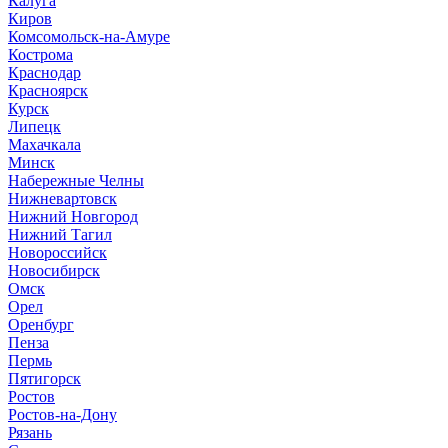
Калуга
Киров
Комсомольск-на-Амуре
Кострома
Краснодар
Красноярск
Курск
Липецк
Махачкала
Минск
Набережные Челны
Нижневартовск
Нижний Новгород
Нижний Тагил
Новороссийск
Новосибирск
Омск
Орел
Оренбург
Пенза
Пермь
Пятигорск
Ростов
Ростов-на-Дону
Рязань