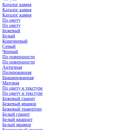
Каталог камня
Каталог камня
Каталог камня
По цвету
По цвету
Бежевый
Белый
Коричневый
Серый
Черный
По поверхности
По поверхности
Античная
Полированная
Брашированная
Матовая
По цвету и текстуре
По цвету и текстуре
Бежевый гранит
Бежевый мрамор
Бежевый травертин
Белый гранит
Белый кварцит
Белый мрамор
Коричневый гранит