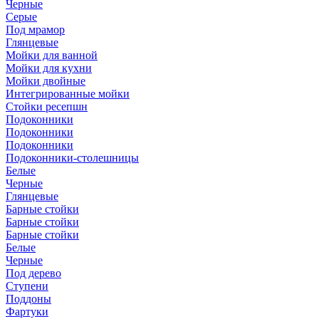
Черные
Серые
Под мрамор
Глянцевые
Мойки для ванной
Мойки для кухни
Мойки двойные
Интегрированные мойки
Стойки ресепшн
Подоконники
Подоконники
Подоконники
Подоконники-столешницы
Белые
Черные
Глянцевые
Барные стойки
Барные стойки
Барные стойки
Белые
Черные
Под дерево
Ступени
Поддоны
Фартуки