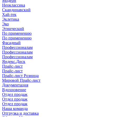
Модерн
Неоклассика
Скандинавский
Хай-тек
Эклетика
Эко
Этнический
По применению
По применению
Фасадный
Профессионалам
Профессионалам
Профессионалам
Яндекс.Диск
Прайс-лист
Прайс-лист
Прайс-лист Розница
Мировой Прайс-лист
Документация
Вдохновение
Отдел продаж
Отдел продаж
Отдел продаж
Наша команда
Отгрузка и доставка