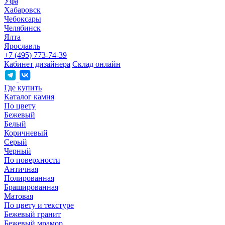
Уфа
Хабаровск
Чебоксары
Челябинск
Ялта
Ярославль
+7 (495) 773-74-39
Кабинет дизайнера
Склад онлайн
Где купить
Каталог камня
По цвету
Бежевый
Белый
Коричневый
Серый
Черный
По поверхности
Античная
Полированная
Брашированная
Матовая
По цвету и текстуре
Бежевый гранит
Бежевый мрамор