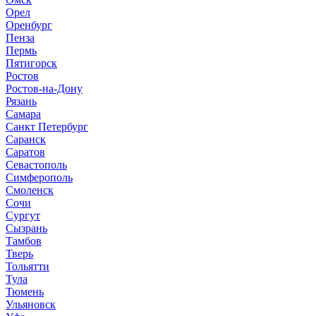
Орел
Оренбург
Пенза
Пермь
Пятигорск
Ростов
Ростов-на-Дону
Рязань
Самара
Санкт Петербург
Саранск
Саратов
Севастополь
Симферополь
Смоленск
Сочи
Сургут
Сызрань
Тамбов
Тверь
Тольятти
Тула
Тюмень
Ульяновск