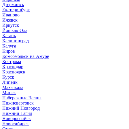
Дзержинск
Екатеринбург
Иваново
Ижевск
Иркутск
Йошкар-Ола
Казань
Калининград
Калуга
Киров
Комсомольск-на-Амуре
Кострома
Краснодар
Красноярск
Курск
Липецк
Махачкала
Минск
Набережные Челны
Нижневартовск
Нижний Новгород
Нижний Тагил
Новороссийск
Новосибирск
Омск