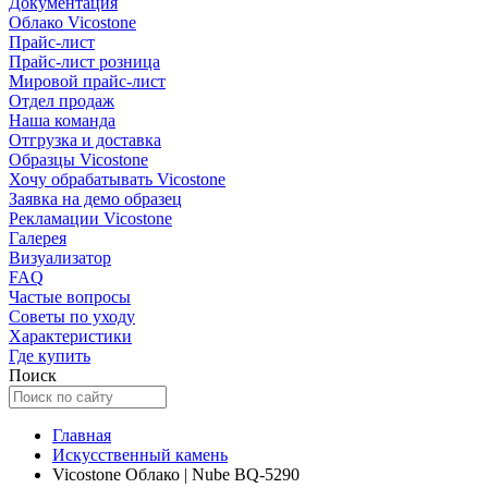
Документация
Облако Vicostone
Прайс-лист
Прайс-лист розница
Мировой прайс-лист
Отдел продаж
Наша команда
Отгрузка и доставка
Образцы Vicostone
Хочу обрабатывать Vicostone
Заявка на демо образец
Рекламации Vicostone
Галерея
Визуализатор
FAQ
Частые вопросы
Советы по уходу
Характеристики
Где купить
Поиск
Главная
Искусственный камень
Vicostone Облако | Nube BQ-5290