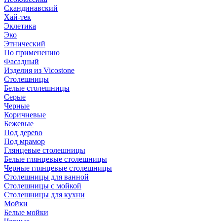
Скандинавский
Хай-тек
Эклетика
Эко
Этнический
По применению
Фасадный
Изделия из Vicostone
Столешницы
Белые столешницы
Серые
Черные
Коричневые
Бежевые
Под дерево
Под мрамор
Глянцевые столешницы
Белые глянцевые столешницы
Черные глянцевые столешницы
Столешницы для ванной
Столешницы с мойкой
Столешницы для кухни
Мойки
Белые мойки