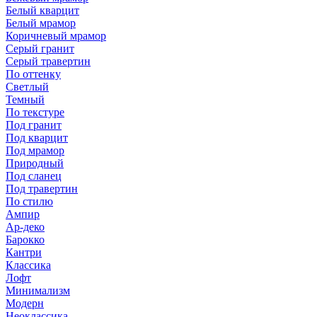
Белый кварцит
Белый мрамор
Коричневый мрамор
Серый гранит
Серый травертин
По оттенку
Светлый
Темный
По текстуре
Под гранит
Под кварцит
Под мрамор
Природный
Под сланец
Под травертин
По стилю
Ампир
Ар-деко
Барокко
Кантри
Классика
Лофт
Минимализм
Модерн
Неоклассика