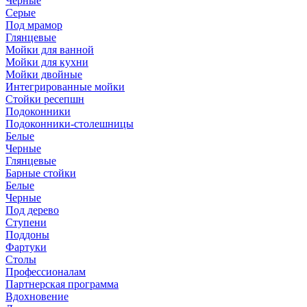
Черные
Серые
Под мрамор
Глянцевые
Мойки для ванной
Мойки для кухни
Мойки двойные
Интегрированные мойки
Стойки ресепшн
Подоконники
Подоконники-столешницы
Белые
Черные
Глянцевые
Барные стойки
Белые
Черные
Под дерево
Ступени
Поддоны
Фартуки
Столы
Профессионалам
Партнерская программа
Вдохновение