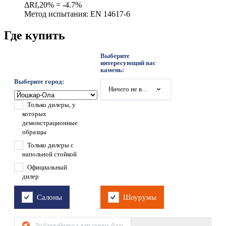
ΔRf,20% = -4.7%
Метод испытания: EN 14617-6
Где купить
Выберите
интересующий вас
камень:
Выберите город:
Ничего не выбрано
Только дилеры, у
которых
демонстрационные
образцы
Только дилеры с
напольной стойкой
Официальный
дилер
Салоны
Шоурумы
До ближайшего к вам салона:
0
км