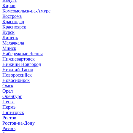
Калуга
Киров
Комсомольск-на-Амуре
Кострома
Краснодар
Красноярск
Курск
Липецк
Махачкала
Минск
Набережные Челны
Нижневартовск
Нижний Новгород
Нижний Тагил
Новороссийск
Новосибирск
Омск
Орел
Оренбург
Пенза
Пермь
Пятигорск
Ростов
Ростов-на-Дону
Рязань