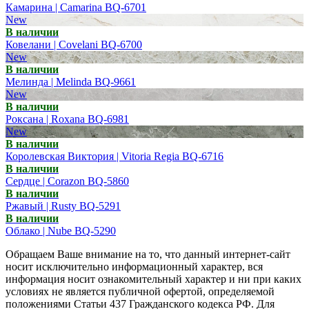
Камарина | Camarina BQ-6701
New
В наличии
Ковелани | Covelani BQ-6700
New
В наличии
Мелинда | Melinda BQ-9661
New
В наличии
Роксана | Roxana BQ-6981
New
В наличии
Королевская Виктория | Vitoria Regia BQ-6716
В наличии
Сердце | Corazon BQ-5860
В наличии
Ржавый | Rusty BQ-5291
В наличии
Облако | Nube BQ-5290
Обращаем Ваше внимание на то, что данный интернет-сайт
носит исключительно информационный характер, вся
информация носит ознакомительный характер и ни при каких
условиях не является публичной офертой, определяемой
положениями Статьи 437 Гражданского кодекса РФ. Для