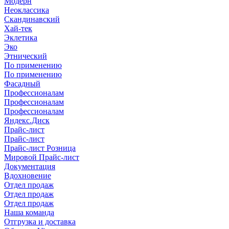
Модерн
Неоклассика
Скандинавский
Хай-тек
Эклетика
Эко
Этнический
По применению
По применению
Фасадный
Профессионалам
Профессионалам
Профессионалам
Яндекс.Диск
Прайс-лист
Прайс-лист
Прайс-лист Розница
Мировой Прайс-лист
Документация
Вдохновение
Отдел продаж
Отдел продаж
Отдел продаж
Наша команда
Отгрузка и доставка