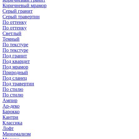
Коричневый мрамор
Серый гранит
Серый травертин
По оттенку
По оттенку
Светлый
Темный
По текстуре
По текстуре
Под гранит
Под кварцит
Под мрамор
Природный
Под сланец
Под травертин
По стилю
По стилю
Ампир
Ар-деко
Барокко
Кантри
Классика
Лофт
Минимализм