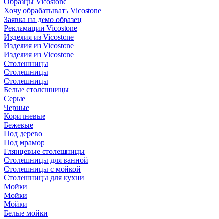
Образцы Vicostone
Хочу обрабатывать Vicostone
Заявка на демо образец
Рекламации Vicostone
Изделия из Vicostone
Изделия из Vicostone
Изделия из Vicostone
Столешницы
Столешницы
Столешницы
Белые столешницы
Серые
Черные
Коричневые
Бежевые
Под дерево
Под мрамор
Глянцевые столешницы
Столешницы для ванной
Столешницы с мойкой
Столешницы для кухни
Мойки
Мойки
Мойки
Белые мойки