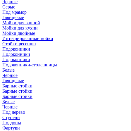
Черные
Серые
Под мрамор
Глянцевые
Мойки для ванной
Мойки для кухни
Мойки двойные
Интегрированные мойки
Стойки ресепшн
Подоконники
Подоконники
Подоконники
Подоконники-столешницы
Белые
Черные
Глянцевые
Барные стойки
Барные стойки
Барные стойки
Белые
Черные
Под дерево
Ступени
Поддоны
Фартуки