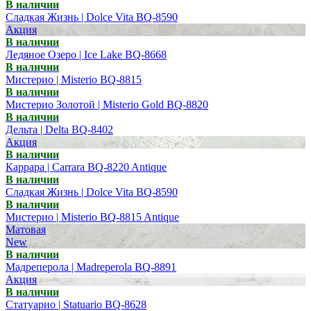
В наличии
Сладкая Жизнь | Dolce Vita BQ-8590
Акция
В наличии
Ледяное Озеро | Ice Lake BQ-8668
В наличии
Мистерио | Misterio BQ-8815
В наличии
Мистерио Золотой | Misterio Gold BQ-8820
В наличии
Дельта | Delta BQ-8402
Акция
В наличии
Каррара | Carrara BQ-8220 Antique
В наличии
Сладкая Жизнь | Dolce Vita BQ-8590
В наличии
Мистерио | Misterio BQ-8815 Antique
Матовая
New
В наличии
Мадреперола | Madreperola BQ-8891
Акция
В наличии
Статуарио | Statuario BQ-8628