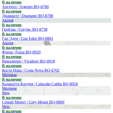
В наличии
Аргенто | Argento BQ-8780
В наличии
Диаманте | Diamante BQ-8788
Акция
В наличии
Грейлак | Greylac BQ-8738
В наличии
Ган Эден | Gan Eden BQ-8881
Акция
В наличии
Форза | Forza BQ-8920
В наличии
Вивалиоро | Vivalioro BQ-8918
В наличии
Коста Нова | Costa Nova BQ-6702
Матовая
В наличии
Калакатта Калдия | Calacatta Caldia BQ-8926
Матовая
New
В наличии
Серый Монет | Grey Monet BQ-6800
New
В наличии