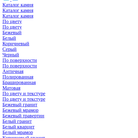
Каталог камня
Каталог камня
Каталог камня
По цвету
По цвету
Бежевый
Белый
Коричневый
Серый
Черный
По поверхности
По поверхности
Античная
Полированная
Брашированная
Матовая
По цвету и текстуре
По цвету и текстуре
Бежевый гранит
Бежевый мрамор
Бежевый травертин
Белый гранит
Белый кварцит
Белый мрамор
Коричневый гранит