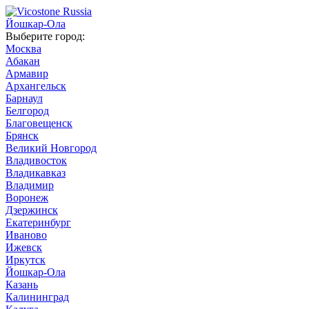
Йошкар-Ола
Выберите город:
Москва
Абакан
Армавир
Архангельск
Барнаул
Белгород
Благовещенск
Брянск
Великий Новгород
Владивосток
Владикавказ
Владимир
Воронеж
Дзержинск
Екатеринбург
Иваново
Ижевск
Иркутск
Йошкар-Ола
Казань
Калининград