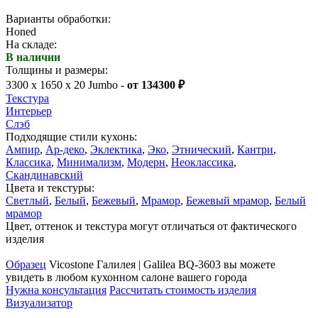
Варианты обработки:
Honed
На складе:
В наличии
Толщины и размеры:
3300 x 1650 x 20 Jumbo -
от 134300 ₽
Текстура
Интерьер
Слэб
Подходящие стили кухонь:
Ампир
,
Ар-деко
,
Эклектика
,
Эко
,
Этнический
,
Кантри
,
Классика
,
Минимализм
,
Модерн
,
Неоклассика
,
Скандинавский
Цвета и текстуры:
Светлый
,
Белый
,
Бежевый
,
Мрамор
,
Бежевый мрамор
,
Белый
мрамор
Цвет, оттенок и текстура могут отличаться от фактического
изделия
Образец
Vicostone Галилея | Galilea BQ-3603 вы можете
увидеть в любом кухонном салоне вашего города
Нужна консультация
Рассчитать стоимость изделия
Визуализатор