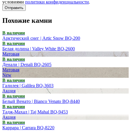
условиями
политики конфиденциальности
.
Отправить
Похожие камни
В наличии
Арктический снег | Artic Snow BQ-200
В наличии
Белая долина | Valley White BQ-2600
Матовая
В наличии
Денали | Denali BQ-2605
Матовая
New
В наличии
Галилея | Galilea BQ-3603
Акция
В наличии
Белый Венато | Bianco Venato BQ-8440
В наличии
Тадж-Махал | Taj Mahal BQ-9453
Акция
В наличии
Каррара | Carrara BQ-8220