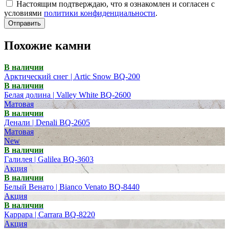
Настоящим подтверждаю, что я ознакомлен и согласен с
условиями
политики конфиденциальности
.
Отправить
Похожие камни
В наличии
Арктический снег | Artic Snow BQ-200
В наличии
Белая долина | Valley White BQ-2600
Матовая
В наличии
Денали | Denali BQ-2605
Матовая
New
В наличии
Галилея | Galilea BQ-3603
Акция
В наличии
Белый Венато | Bianco Venato BQ-8440
Акция
В наличии
Каррара | Carrara BQ-8220
Акция