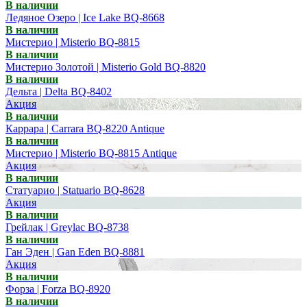
В наличии
Ледяное Озеро | Ice Lake BQ-8668
В наличии
Мистерио | Misterio BQ-8815
В наличии
Мистерио Золотой | Misterio Gold BQ-8820
В наличии
Дельта | Delta BQ-8402
Акция
В наличии
Каррара | Carrara BQ-8220 Antique
В наличии
Мистерио | Misterio BQ-8815 Antique
Акция
В наличии
Статуарио | Statuario BQ-8628
Акция
В наличии
Грейлак | Greylac BQ-8738
В наличии
Ган Эден | Gan Eden BQ-8881
Акция
В наличии
Форза | Forza BQ-8920
В наличии