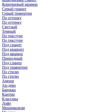
Коричневый мрамор
Серый гранит
Серый травертин
По оттенку
По оттенку
Светлый
Темный
По текстуре
По текстуре
Под гранит
Под кварцит
Под мрамор
Природный
Под сланец
Под травертин
По стилю
По стилю
Ампир
Ар-деко
Барокко
Кантри
Классика
Лофт
Минимализм