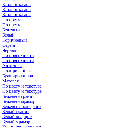
Каталог камня
Каталог камня
Каталог камня
По цвету
По цвету
Бежевый
Белый
Коричневый
Серый
Черный
По поверхности
По поверхности
Античная
Полированная
Брашированная
Матовая
По цвету и текстуре
По цвету и текстуре
Бежевый гранит
Бежевый мрамор
Бежевый травертин
Белый гранит
Белый кварцит
Белый мрамор
Коричневый гранит