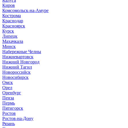
Калуга
Киров
Комсомольск-на-Амуре
Кострома
Краснодар
Красноярск
Курск
Липецк
Махачкала
Минск
Набережные Челны
Нижневартовск
Нижний Новгород
Нижний Тагил
Новороссийск
Новосибирск
Омск
Орел
Оренбург
Пенза
Пермь
Пятигорск
Ростов
Ростов-на-Дону
Рязань