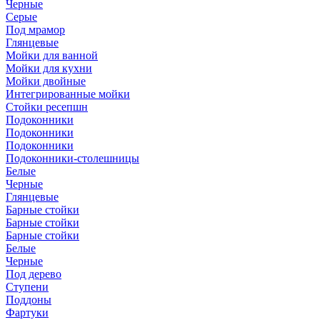
Черные
Серые
Под мрамор
Глянцевые
Мойки для ванной
Мойки для кухни
Мойки двойные
Интегрированные мойки
Стойки ресепшн
Подоконники
Подоконники
Подоконники
Подоконники-столешницы
Белые
Черные
Глянцевые
Барные стойки
Барные стойки
Барные стойки
Белые
Черные
Под дерево
Ступени
Поддоны
Фартуки