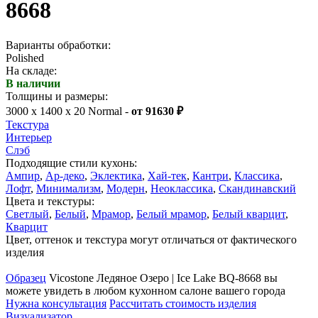
8668
Варианты обработки:
Polished
На складе:
В наличии
Толщины и размеры:
3000 x 1400 x 20 Normal -
от 91630 ₽
Текстура
Интерьер
Слэб
Подходящие стили кухонь:
Ампир
,
Ар-деко
,
Эклектика
,
Хай-тек
,
Кантри
,
Классика
,
Лофт
,
Минимализм
,
Модерн
,
Неоклассика
,
Скандинавский
Цвета и текстуры:
Светлый
,
Белый
,
Мрамор
,
Белый мрамор
,
Белый кварцит
,
Кварцит
Цвет, оттенок и текстура могут отличаться от фактического
изделия
Образец
Vicostone Ледяное Озеро | Ice Lake BQ-8668 вы
можете увидеть в любом кухонном салоне вашего города
Нужна консультация
Рассчитать стоимость изделия
Визуализатор