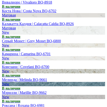
Вивалиоро | Vivalioro BQ-8918
В наличии
Коста Нова | Costa Nova BQ-6702
Матовая
В наличии
Калакатта Калдия | Calacatta Caldia BQ-8926
Матовая
New
В наличии
Серый Монет | Grey Monet BQ-6800
New
В наличии
Камарина | Camarina BQ-6701
New
В наличии
Ковелани | Covelani BQ-6700
New
В наличии
Мелинда | Melinda BQ-9661
New
В наличии
Мэрилли | Marillie BQ-9662
New
В наличии
Роксана | Roxana BQ-6981