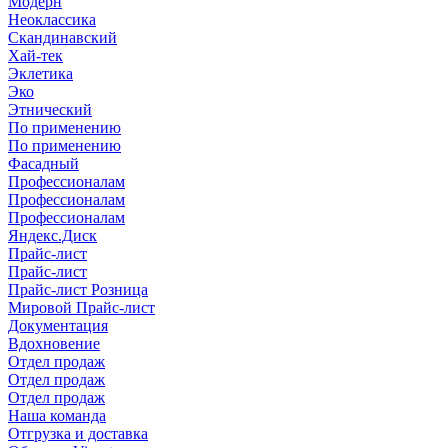
Модерн
Неоклассика
Скандинавский
Хай-тек
Эклетика
Эко
Этнический
По применению
По применению
Фасадный
Профессионалам
Профессионалам
Профессионалам
Яндекс.Диск
Прайс-лист
Прайс-лист
Прайс-лист Розница
Мировой Прайс-лист
Документация
Вдохновение
Отдел продаж
Отдел продаж
Отдел продаж
Наша команда
Отгрузка и доставка