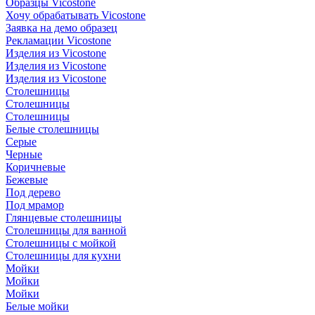
Образцы Vicostone
Хочу обрабатывать Vicostone
Заявка на демо образец
Рекламации Vicostone
Изделия из Vicostone
Изделия из Vicostone
Изделия из Vicostone
Столешницы
Столешницы
Столешницы
Белые столешницы
Серые
Черные
Коричневые
Бежевые
Под дерево
Под мрамор
Глянцевые столешницы
Столешницы для ванной
Столешницы с мойкой
Столешницы для кухни
Мойки
Мойки
Мойки
Белые мойки