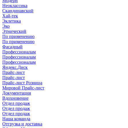
Модерн
Неоклассика
Скандинавский
Хай-тек
Эклетика
Эко
Этнический
По применению
По применению
Фасадный
Профессионалам
Профессионалам
Профессионалам
Яндекс.Диск
Прайс-лист
Прайс-лист
Прайс-лист Розница
Мировой Прайс-лист
Документация
Вдохновение
Отдел продаж
Отдел продаж
Отдел продаж
Наша команда
Отгрузка и доставка