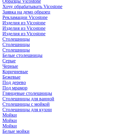
Образцы Vicostone
Хочу обрабатывать Vicostone
Заявка на демо образец
Рекламации Vicostone
Изделия из Vicostone
Изделия из Vicostone
Изделия из Vicostone
Столешницы
Столешницы
Столешницы
Белые столешницы
Серые
Черные
Коричневые
Бежевые
Под дерево
Под мрамор
Глянцевые столешницы
Столешницы для ванной
Столешницы с мойкой
Столешницы для кухни
Мойки
Мойки
Мойки
Белые мойки