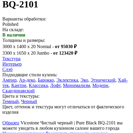
BQ-2101
Варианты обработки:
Polished
На складе:
В наличии
Толщины и размеры:
3000 x 1400 x 20 Normal -
от 95030 ₽
3300 x 1650 x 20 Jumbo -
от 123420 ₽
Текстура
Интерьер
Слэб
Подходящие стили кухонь:
Ампир
,
Ар-деко
,
Барокко
,
Эклектика
,
Эко
,
Этнический
,
Хай-
тек
,
Кантри
,
Классика
,
Лофт
,
Минимализм
,
Модерн
,
Скандинавский
Цвета и текстуры:
Темный
,
Черный
Цвет, оттенок и текстура могут отличаться от фактического
изделия
Образец
Vicostone Чистый черный | Pure Black BQ-2101 вы
можете увидеть в любом кухонном салоне вашего города