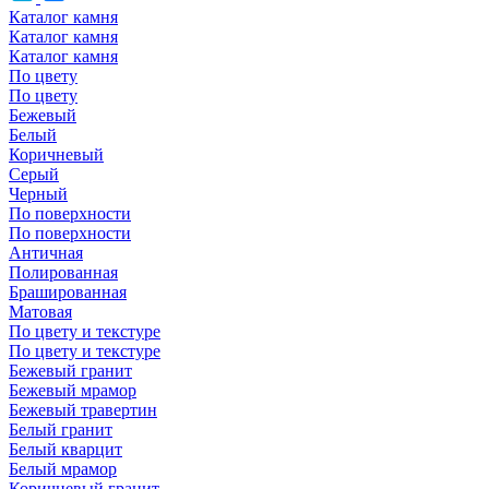
Каталог камня
Каталог камня
Каталог камня
По цвету
По цвету
Бежевый
Белый
Коричневый
Серый
Черный
По поверхности
По поверхности
Античная
Полированная
Брашированная
Матовая
По цвету и текстуре
По цвету и текстуре
Бежевый гранит
Бежевый мрамор
Бежевый травертин
Белый гранит
Белый кварцит
Белый мрамор
Коричневый гранит