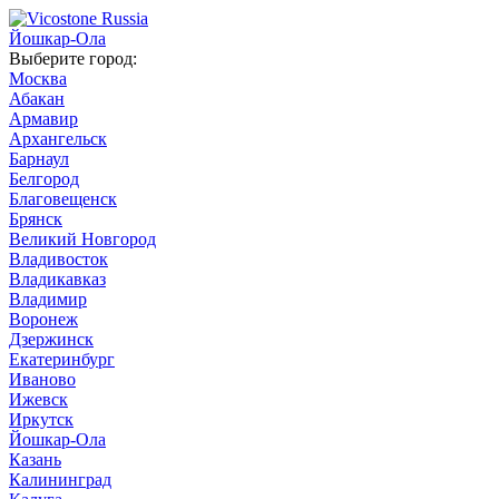
Йошкар-Ола
Выберите город:
Москва
Абакан
Армавир
Архангельск
Барнаул
Белгород
Благовещенск
Брянск
Великий Новгород
Владивосток
Владикавказ
Владимир
Воронеж
Дзержинск
Екатеринбург
Иваново
Ижевск
Иркутск
Йошкар-Ола
Казань
Калининград