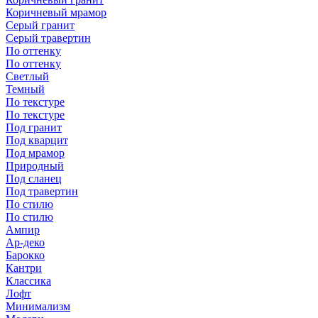
Коричневый мрамор
Серый гранит
Серый травертин
По оттенку
По оттенку
Светлый
Темный
По текстуре
По текстуре
Под гранит
Под кварцит
Под мрамор
Природный
Под сланец
Под травертин
По стилю
По стилю
Ампир
Ар-деко
Барокко
Кантри
Классика
Лофт
Минимализм