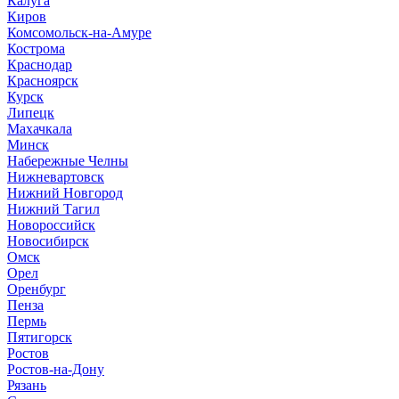
Калуга
Киров
Комсомольск-на-Амуре
Кострома
Краснодар
Красноярск
Курск
Липецк
Махачкала
Минск
Набережные Челны
Нижневартовск
Нижний Новгород
Нижний Тагил
Новороссийск
Новосибирск
Омск
Орел
Оренбург
Пенза
Пермь
Пятигорск
Ростов
Ростов-на-Дону
Рязань