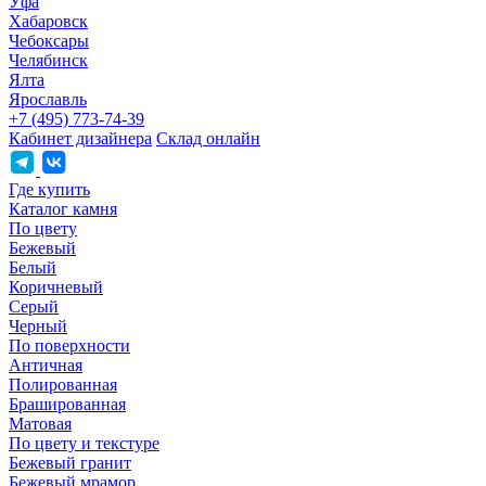
Уфа
Хабаровск
Чебоксары
Челябинск
Ялта
Ярославль
+7 (495) 773-74-39
Кабинет дизайнера
Склад онлайн
Где купить
Каталог камня
По цвету
Бежевый
Белый
Коричневый
Серый
Черный
По поверхности
Античная
Полированная
Брашированная
Матовая
По цвету и текстуре
Бежевый гранит
Бежевый мрамор