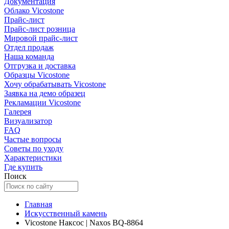
Документация
Облако Vicostone
Прайс-лист
Прайс-лист розница
Мировой прайс-лист
Отдел продаж
Наша команда
Отгрузка и доставка
Образцы Vicostone
Хочу обрабатывать Vicostone
Заявка на демо образец
Рекламации Vicostone
Галерея
Визуализатор
FAQ
Частые вопросы
Советы по уходу
Характеристики
Где купить
Поиск
Главная
Искусственный камень
Vicostone Наксос | Naxos BQ-8864