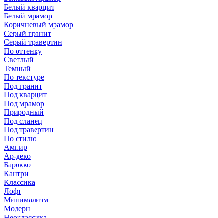
Белый кварцит
Белый мрамор
Коричневый мрамор
Серый гранит
Серый травертин
По оттенку
Светлый
Темный
По текстуре
Под гранит
Под кварцит
Под мрамор
Природный
Под сланец
Под травертин
По стилю
Ампир
Ар-деко
Барокко
Кантри
Классика
Лофт
Минимализм
Модерн
Неоклассика