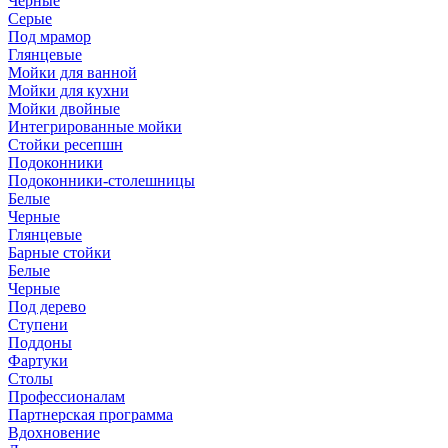
Черные
Серые
Под мрамор
Глянцевые
Мойки для ванной
Мойки для кухни
Мойки двойные
Интегрированные мойки
Стойки ресепшн
Подоконники
Подоконники-столешницы
Белые
Черные
Глянцевые
Барные стойки
Белые
Черные
Под дерево
Ступени
Поддоны
Фартуки
Столы
Профессионалам
Партнерская программа
Вдохновение