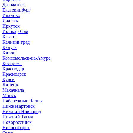
Дзержинск
Екатеринбург
Иваново
Ижевск
Иркутск
Йошкар-Ола
Казань
Калининград
Калуга
Киров
Комсомольск-на-Амуре
Кострома
Краснодар
Красноярск
Курск
Липецк
Махачкала
Минск
Набережные Челны
Нижневартовск
Нижний Новгород
Нижний Тагил
Новороссийск
Новосибирск
Омск