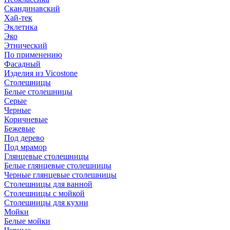
Скандинавский
Хай-тек
Эклетика
Эко
Этнический
По применению
Фасадный
Изделия из Vicostone
Столешницы
Белые столешницы
Серые
Черные
Коричневые
Бежевые
Под дерево
Под мрамор
Глянцевые столешницы
Белые глянцевые столешницы
Черные глянцевые столешницы
Столешницы для ванной
Столешницы с мойкой
Столешницы для кухни
Мойки
Белые мойки