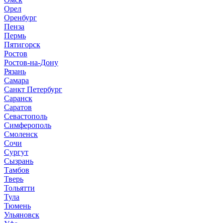
Орел
Оренбург
Пенза
Пермь
Пятигорск
Ростов
Ростов-на-Дону
Рязань
Самара
Санкт Петербург
Саранск
Саратов
Севастополь
Симферополь
Смоленск
Сочи
Сургут
Сызрань
Тамбов
Тверь
Тольятти
Тула
Тюмень
Ульяновск